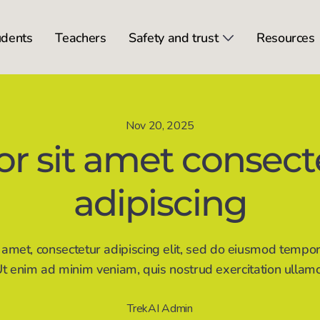
udents
Teachers
Safety and trust
Resources
Show submen
Nov 20, 2025
or sit amet consect
adipiscing
amet, consectetur adipiscing elit, sed do eiusmod tempor 
 enim ad minim veniam, quis nostrud exercitation ullamco 
TrekAI Admin