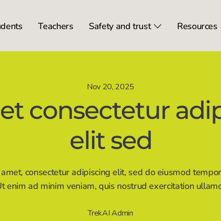
udents
Teachers
Safety and trust
Resources
Show submen
Nov 20, 2025
et consectetur adi
elit sed
amet, consectetur adipiscing elit, sed do eiusmod tempor 
 enim ad minim veniam, quis nostrud exercitation ullamco 
TrekAI Admin