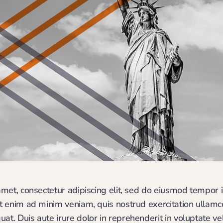
met, consectetur adipiscing elit, sed do eiusmod tempor i
 enim ad minim veniam, quis nostrud exercitation ullamco l
. Duis aute irure dolor in reprehenderit in voluptate vel